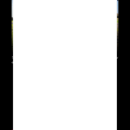
SolarXOne, January 2023 - Demo flight with 25+knots of wind / fully
autonomous take-off/cruise and landing.