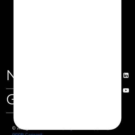
News
Get in touch
© All right reserved XSun,
Legal
-
Privacy policy
-
GDPR Consent