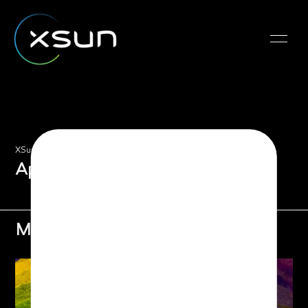
XSun — Applications
Applications
Mapping