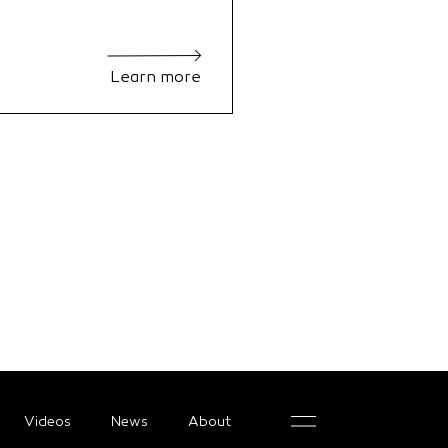
Learn more
Videos
News
About