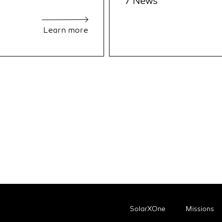
7 News
Learn more
SolarXOne
Missions