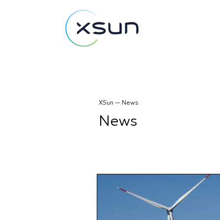
XSun — News
News