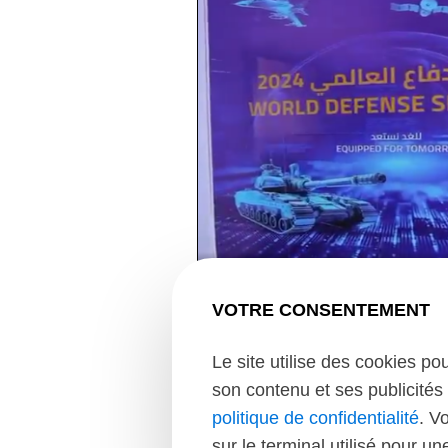
VOTRE CONSENTEMENT
février 13, 2024
XSun at World Defens
Le site utilise des cookies po
2024
son contenu et ses publicités 
politique de confidentialité
. V
sur le terminal utilisé pour u