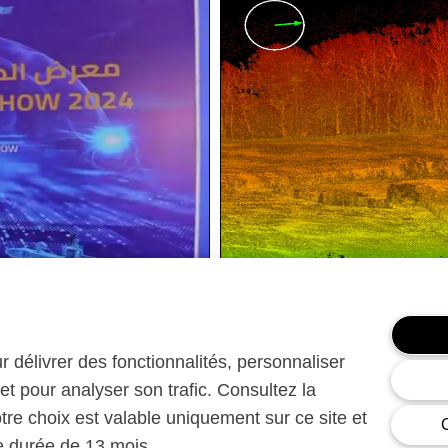
décembre 20, 2023
e Show – RIYADH
XSun SKOLL3 Lidar A
ur délivrer des fonctionnalités, personnaliser
et pour analyser son trafic. Consultez la
otre choix est valable uniquement sur ce site et
ne durée de 13 mois.
Learn more