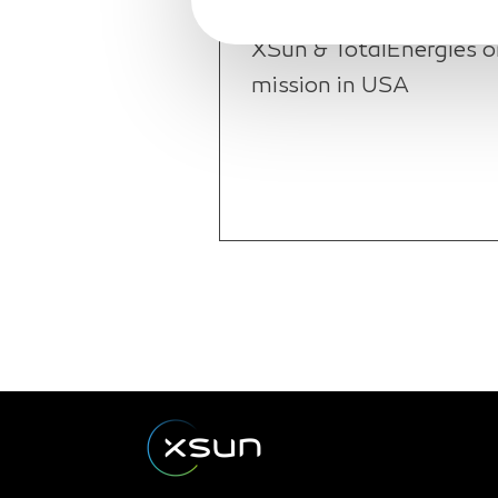
03/06/24
XSun & TotalEnergies o
mission in USA