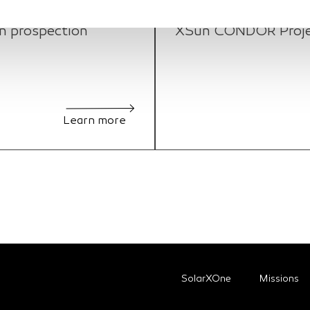
28/02/24
n prospection
XSun CONDOR Project
Learn more
SolarXOne
Missions