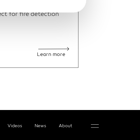
 for fire detection
Learn more
Videos
News
About