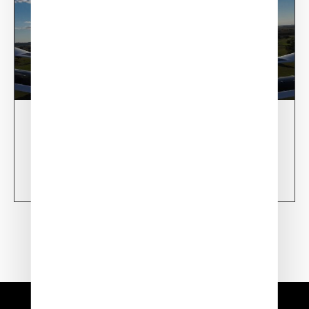
28/02/24
XSun CONDOR Project for fire detection
Learn more