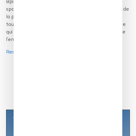
Bpifrance, XSun démocratise les technologies du
spatial pour les mettre au service de la protection de
la planète. Une démarche RSE en soi. Mais c’est
toute la fabrication de Solar X One, le drone solaire
qui est pensée pour réduire l’empreinte carbone de
l’entreprise.
Read article