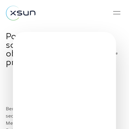
Podcast. Des drones
solaires pour mieux
observer la terre et la
Share
protéger
Benjamin David, fondateur de XSun, est l’invité du
second épisode de RSE, Des Mots à la Pratique.
Membre de la communauté des DeepTech de