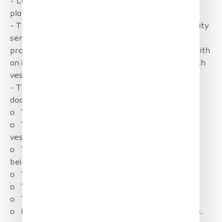
- Low maintenance, long endurance, sustainable
platform with class leading redundancies.
- The drones stealth, ability to loiter and high quality
sensors enabled observation over and above that
provided by larger traditional manned platforms with
an in-depth analysis of the fishing activities of each
vessel.
- The system makes it possible to detect and
document:
o The position of the vessel;
o The detailed configuration and operation of a
vessel’s fishing gear and conformity;
o The style of fishing and even the type of fish
being caught;
o The name of the vessel;
o The vessel radio call-sign;
o The vessels registration détail ;
o Non-conformity with local laws and regulations.