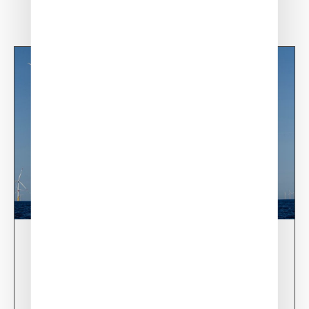
03/06/24
XSun & TotalEnergies on prospection mission in
USA
Learn more