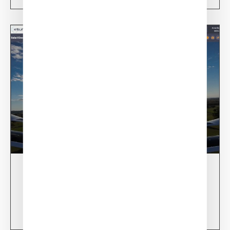
28/02/24
XSun CONDOR Project for fire detection
Learn more