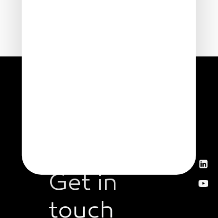
News
Get in
touch