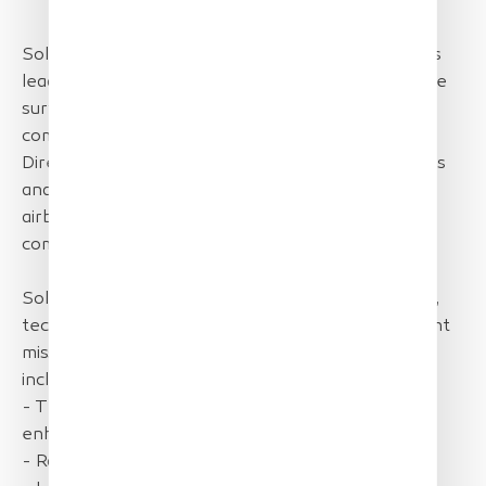
SolarXOne has successfully demonstrated its class
leading design advantages during a 5-days maritime
surveillance mission in France. Together with its
commercial partner Ventura and on behalf of the
Directorate General for Maritime Affairs, Fisheries
and Aquaculture (DGAMPA), XSun’s uncrewed
airborne platform has show-cased its unique
combination of capabilities.
SolarXOne is able to deliver the detailed coverage,
technical support and evidence during day and night
missions. Its cutting-edge operational advantages
include, but are not limited to:
- The extremely low acoustic and visual footprint
enhances the ability to gather information.
- Rapid set-up and deployment