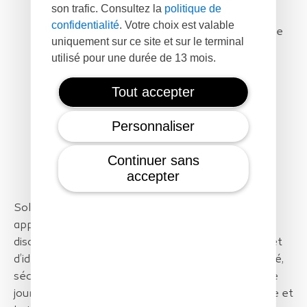
son trafic. Consultez la
politique de
La position du navire ;
confidentialité
. Votre choix est valable
La situation du navire en action de pêche
uniquement sur ce site et sur le terminal
(funes tendus) ou non ;
utilisé pour une durée de 13 mois.
Le type de pêche voire le type de
poisson ;
Tout accepter
Le nom du navire ;
Son indicatif radio ;
Personnaliser
Son immatriculation ;
Les éventuelles infractions de pêche
Continuer sans
accepter
SolarXOne est une solution idéale pour les
applications de surveillance maritime :
discrétion complète, performances de détection et
d’identification remarquables, vol 100% automatisé,
sécurisé du décollage à l’atterrissage, sous pluie, de
jour et de nuit, avec vent fort, une belle autonomie et