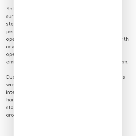
SolarXOne is the ideal solution for maritime
surveillance applications maintaining discretion &
stealth, class leading sensors and identification
performance, full automated flight, reliable
operational performance and capability to cope with
adverse weather conditions during maritime
operations. All performed with zero carbon
emissions in flight by a robust, 100% electric system.
Due to obvious privacy constraints, showing vessels
was not possible, so this short video shows
interesting remains from WW2 : floating mulberry
harbours (Arromanches). One can see here the
stabilisation performance and image quality at
around 9km.