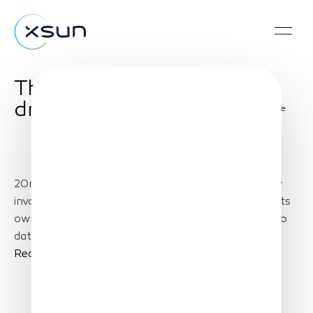
The first independent
drone in 20minutes
Share
20minutes presents the revolutionary technology
involved in our independent drone that can make its
own decisions: an aeronautical system dedicated to
data acquisition and surveillance missions.
Read more