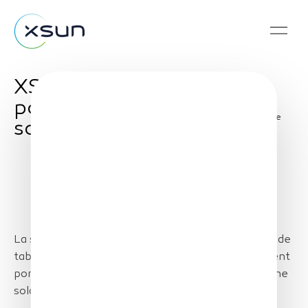
XSun lève 5,3 M€
pour ses drones
Share
solaires
La société de Guérande boucle un quatrième tour de
table, avec le très sélectif EIC Fund. Ce financement
portera le développement commercial de son drone
solaire et son industrialisation.