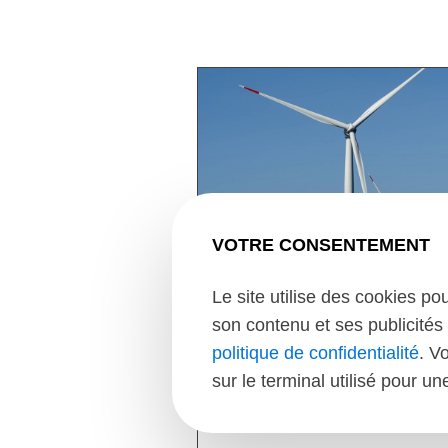
VOTRE CONSENTEMENT
Le site utilise des cookies po
son contenu et ses publicités 
politique de confidentialité
. V
03/06/24
sur le terminal utilisé pour u
XSun & TotalEnergies o
mission in USA