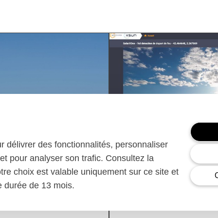
ur délivrer des fonctionnalités, personnaliser
et pour analyser son trafic. Consultez la
otre choix est valable uniquement sur ce site et
28/02/24
ne durée de 13 mois.
n prospection
XSun CONDOR Project