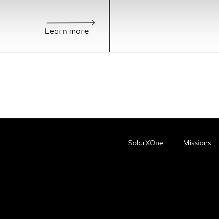
Learn more
SolarXOne
Missions